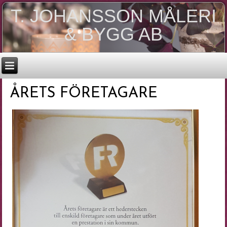
T. JOHANSSON MÅLERI
& BYGG AB
ÅRETS FÖRETAGARE